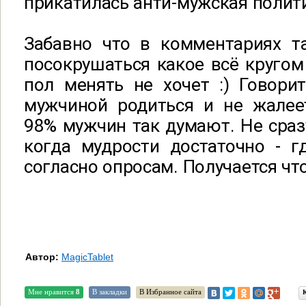
прикатилась анти-мужская полит
Забавно что в комментариях 
посокрушаться какое всё кругом 
пол менять не хочет :) Говори
мужчиной родиться и не жалеет
98% мужчин так думают. Не сразу
когда мудрости достаточно - г
согласно опросам. Получается чт
Автор:
MagicTablet
Мне нравится
8
В закладки
В Избранное сайта