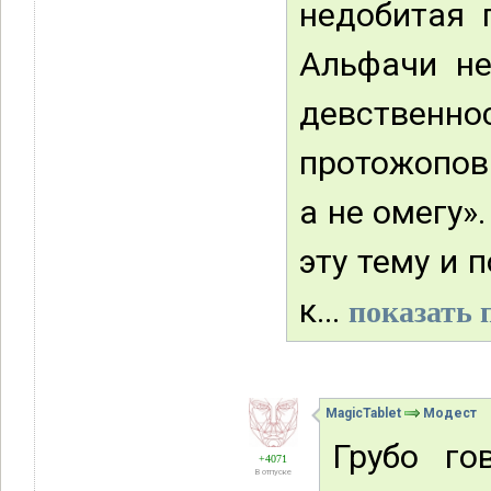
недобитая 
Альфачи не
девстве
протожопов
а не омегу»
эту тему и 
к...
показать 
MagicTablet
Модест
Грубо го
+4071
В отпуске