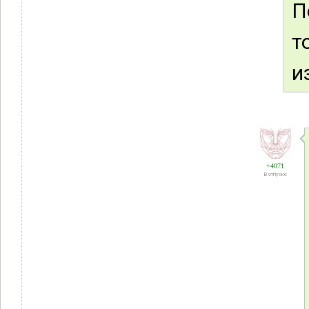
П
т
и
+4071
В отпуске