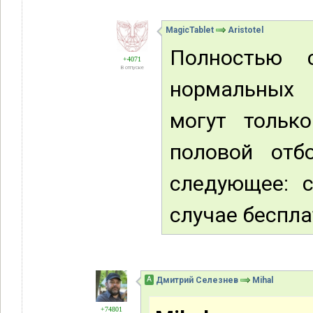
MagicTablet
Aristotel
Полностью с
+4071
В отпуске
нормальных 
могут тольк
половой отб
следующее: 
случае беспла
А
Дмитрий Селезнев
Mihal
+74801