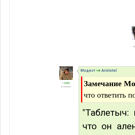
В
Модест
Aristotel
Замечание Мо
+1695
В отпуске
что ответить п
"Таблетыч:
что он але