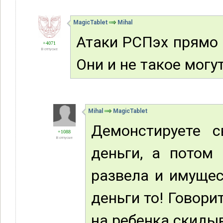
MagicTablet
Mihal
Атаки РСПэх прямо
+4071
В отпуске
Они и не такое могу
Mihal
MagicTablet
Демонстируете с
+1088
В отпуске
деньги, а потом
развела и имущес
деньги то! Говори
на ребенка скиды