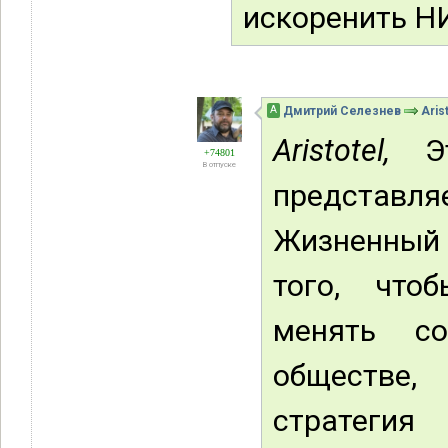
искоренить Н
А
Дмитрий Селезнев
Aris
Aristotel,
Эт
+74801
В отпуске
представля
Жизненный 
того, что
менять со
обществе,
стратеги