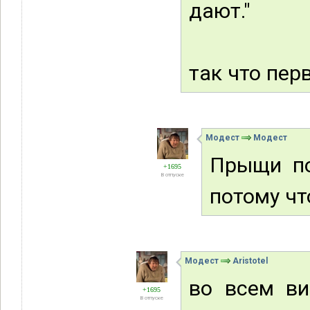
дают."
так что пер
Модест
Модест
Прыщи по
+1695
В отпуске
потому ч
Модест
Aristotel
во всем ви
+1695
В отпуске