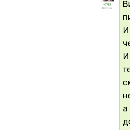
В
+7755
В отпуске
п
И
ч
И
т
с
н
а
д