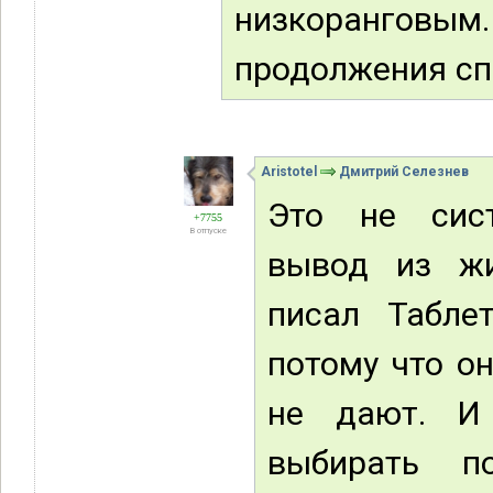
низкоранговым.
продолжения сп
Aristotel
Дмитрий Селезнев
Это не сист
+7755
В отпуске
вывод из жи
писал Табле
потому что он
не дают. И
выбирать п