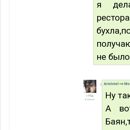
я дел
рестор
бухла,п
получа
не был
Aristotel
Мо
Ну та
+7755
В отпуске
А во
Баян