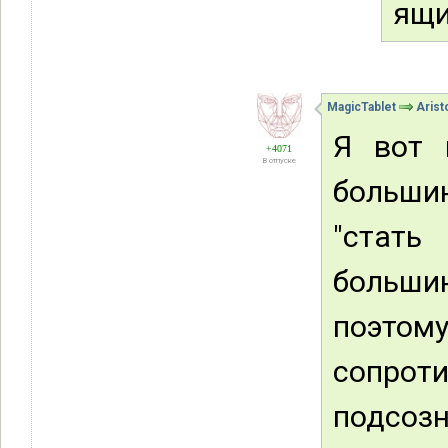
ящи
MagicTablet
Arist
Я вот 
+4071
В отпуске
больши
"стать
больш
поэт
сопр
подсоз