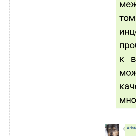
меж
том
инц
про
к в
мож
кач
мно
Arist