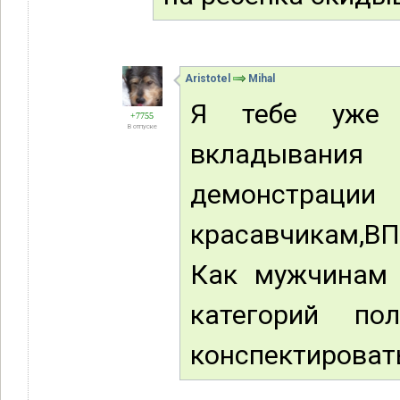
Aristotel
Mihal
Я тебе уже 
+7755
В отпуске
вкладывани
демонстрац
красавчикам,ВП
Как мужчинам 
категорий по
конспектирова