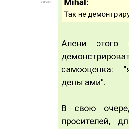
Mihal:
В отпуске
Так не демонтриру
Алени этого
демонстриро
самооценка: 
деньгами".
В свою очере
просителей, 