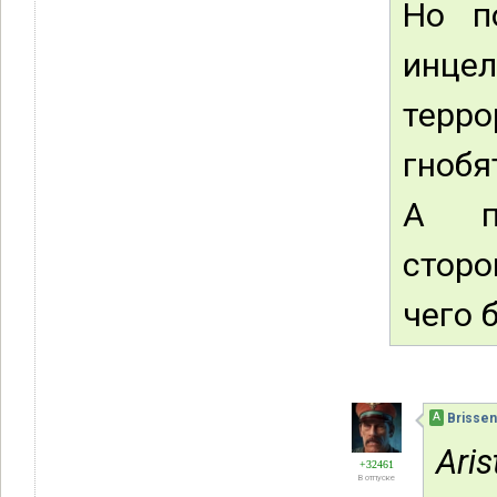
Но п
инц
терр
гнобя
А п
стор
чего 
А
Brissen
Aris
+32461
В отпуске