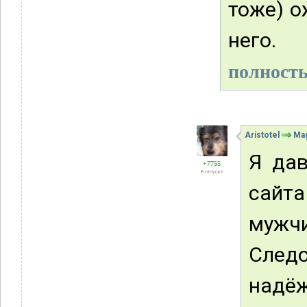
тоже) о
него.
полность
Aristotel
Mag
Я да
+7755
В отпуске
сайт
мужч
След
надёж