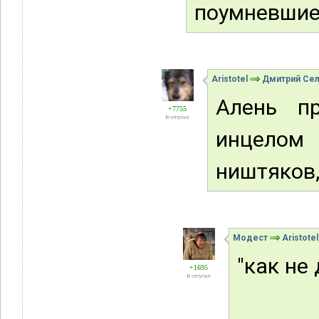
поумневшие)
Aristotel
Дмитрий Се
Алень пр
+7755
В отпуске
инцелом
ништяков,
Модест
Aristotel
"как не
+1695
В отпуске