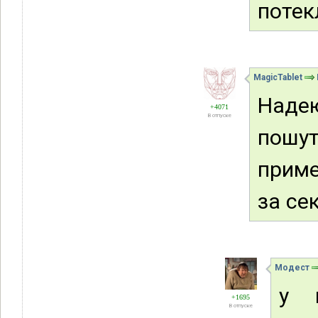
потек
MagicTablet
Наде
+4071
В отпуске
пошут
приме
за сек
Модест
у 
+1695
В отпуске