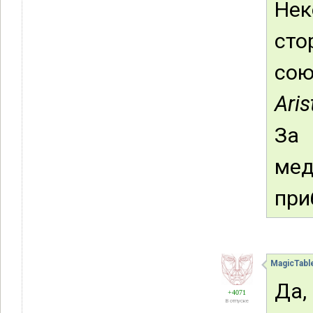
Не
сто
сою
Aris
За
мед
при
MagicTabl
Да,
+4071
В отпуске